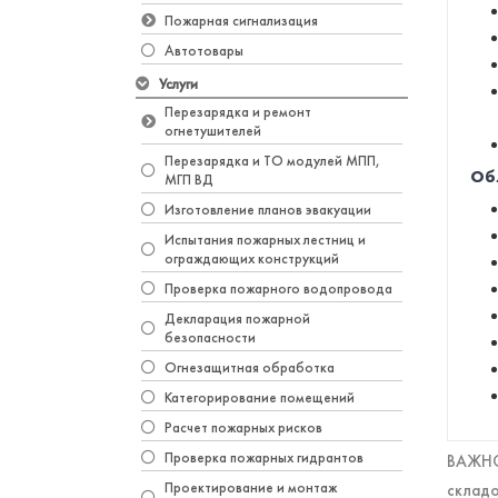
Пожарная сигнализация
Автотовары
Услуги
Перезарядка и ремонт
огнетушителей
Перезарядка и ТО модулей МПП,
Об
МГП ВД
Изготовление планов эвакуации
Испытания пожарных лестниц и
ограждающих конструкций
Проверка пожарного водопровода
Декларация пожарной
безопасности
Огнезащитная обработка
Категорирование помещений
Расчет пожарных рисков
Проверка пожарных гидрантов
ВАЖНО!
Проектирование и монтаж
складо