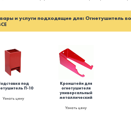
вары и услуги подходящие для: Огнетушитель в
ВСЕ
Подставка под
Кронштейн для
нетушитель П-10
огнетушителя
универсальный
металлический
Узнать цену
Узнать цену