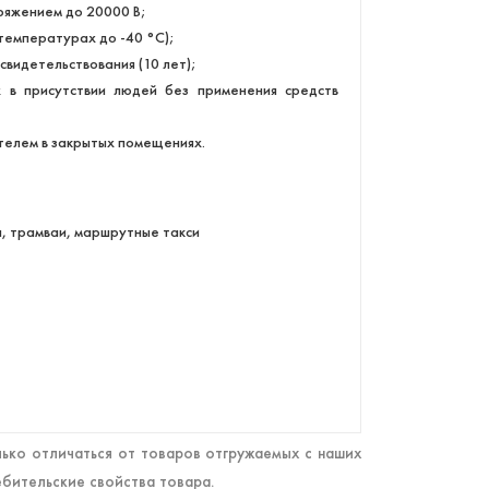
ряжением до 20000 В;
температурах до -40 °С);
свидетельствования (10 лет);
х в присутствии людей без применения средств
телем в закрытых помещениях.
, трамваи, маршрутные такси
ько отличаться от товаров отгружаемых с наших
ебительские свойства товара.