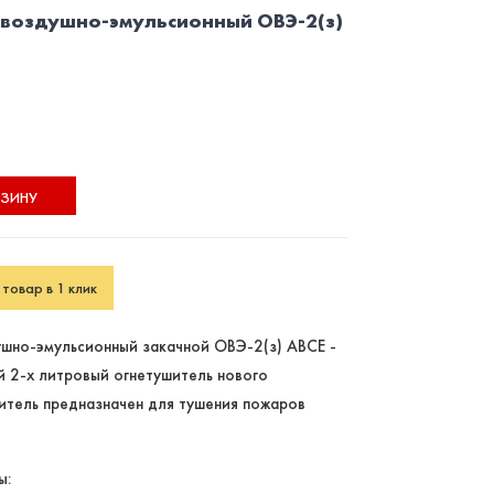
воздушно-эмульсионный ОВЭ-2(з)
РЗИНУ
товар в 1 клик
шно-эмульсионный закачной ОВЭ-2(з) АВСЕ -
й 2-х литровый огнетушитель нового
итель предназначен для тушения пожаров
ы: