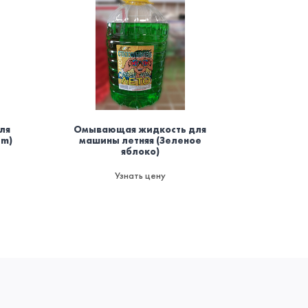
ля
Омывающая жидкость для
Осви
um)
машины летняя (Зеленое
баллоно
яблоко)
мод
пожаро
да
Узнать цену