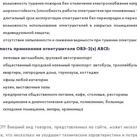
возможность тушения пожаров без отключения электроснабжения нап
морозостойкость (способность работы огнетушителя при пониженных 
длительный срок эксплуатации огнетушителя без перезарядки и перео
возможность использования огнетушителей в закрытых помещения
индивидуальной защиты;
отсутствие запыленности и снижения видимости при тушении огнетуши
ласть применения огнетушителя ОВЭ-2(з) АВСЕ:
легковые автомобили, грузовой автотранспорт
общественный городской наземный транспорт: автобусы, троллейбусы
квартиры, загородные дома, таунхаусы, коттеджи
офисы любой категории
музеи, выставочные залы
предприятия общественного питания, кафе, столовые, рестораны
медицинские и диагностические центры, поликлиники, больницы
складские помещения, ангары, хранилища
!! Внешний вид товаров, представленных на сайте, может нескол
в, что нисколько не ухудшает технические характеристики и потр