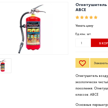
Огнетушитель 
АВСЕ
Узнать цену
Ед.изм.: шт.
В КО
Заказать 
Огнетушитель возду
экологически чисты
поколения. Огнетуш
классов: ABCE
Основные параметр