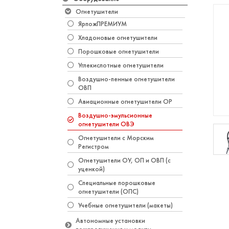
Огнетушители
ЯрпожПРЕМИУМ
Хладоновые огнетушители
Порошковые огнетушители
Углекислотные огнетушители
Воздушно-пенные огнетушители
ОВП
Авиационные огнетушители ОР
Воздушно-эмульсионные
огнетушители ОВЭ
Огнетушители с Морским
Регистром
Огнетушители ОУ, ОП и ОВП (с
уценкой)
​Специальные порошковые
огнетушители (ОПС)
Учебные огнетушители (макеты)
Автономные установки