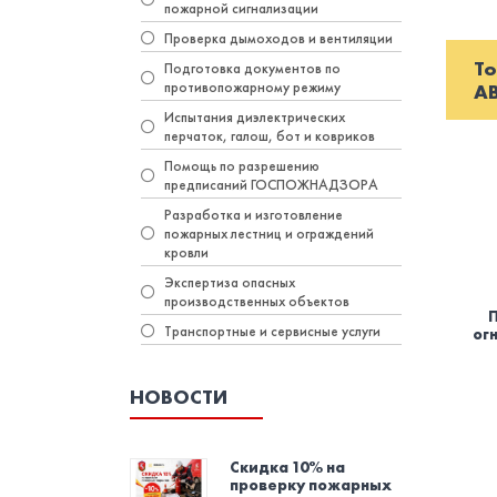
пожарной сигнализации
Проверка дымоходов и вентиляции
То
Подготовка документов по
противопожарному режиму
А
Испытания диэлектрических
перчаток, галош, бот и ковриков
Помощь по разрешению
предписаний ГОСПОЖНАДЗОРА
Разработка и изготовление
пожарных лестниц и ограждений
кровли
Экспертиза опасных
производственных объектов
Транспортные и сервисные услуги
ог
НОВОСТИ
Скидка 10% на
проверку пожарных