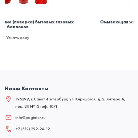
азовых
Омывающая жидкость для машины зимняя -3
запаха
Узнать цену
Наши Контакты
195299, г. Санкт-Петербург, ул. Киришская, д. 2, литера А,
пом. 2Н №13 (оф. 107)
info@poginter.ru
+7 (812) 292‑24‑12