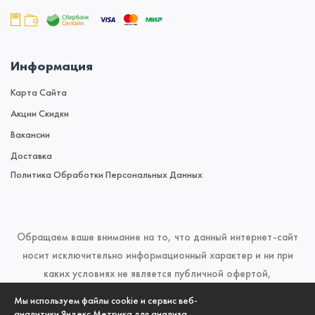
Информация
Карта Сайта
Акции Скидки
Вакансии
Доставка
Политика Обработки Персональных Данных
Обращаем ваше внимание на то, что данный интернет-сайт
носит исключительно информационный характер и ни при
каких условиях не является публичной офертой,
определяемой положениями Статьи 437 (2) Гражданского
Мы используем файлы cookie и сервис веб-
кодекса Российской Федерации. Для получения подробной
аналитики Яндекс.Метрика для анализа