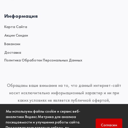
Информация
Карта Сайта
Акции Скидки
Вакансии
Доставка
Политика Обработки Персональных Данных
Обращаем ваше внимание на то, что данный интернет-сайт
носит исключительно информационный характер и ни при
каких условиях не является публичной офертой,
определяемой положениями Статьи 437 (2) Гражданского
Мы используем файлы cookie и сервис веб-
кодекса Российской Федерации. Для получения подробной
аналитики Яндекс.Метрика для анализа
посещаемости и улучшения работы сайта.
информации о наличии и стоимости указанных товаров и
Согласен
Продолжая пользоваться сайтом, вы