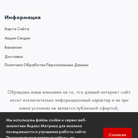
Информация
Карта Сайта
Акции Скидки
Вакансии
Доставка
Политика Обработки Персональных Данных
Обращаем ваше внимание на то, что данный интернет-сайт
носит исключительно информационный характер и ни при
каких условиях не является публичной офертой,
определяемой положениями Статьи 437 (2) Гражданского
Мы используем файлы cookie и сервис веб-
кодекса Российской Федерации. Для получения подробной
аналитики Яндекс.Метрика для анализа
посещаемости и улучшения работы сайта.
информации о наличии и стоимости указанных товаров и
Согласен
Продолжая пользоваться сайтом, вы