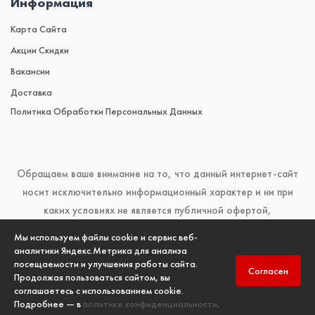
Информация
Карта Сайта
Акции Скидки
Вакансии
Доставка
Политика Обработки Персональных Данных
Обращаем ваше внимание на то, что данный интернет-сайт
носит исключительно информационный характер и ни при
каких условиях не является публичной офертой,
определяемой положениями Статьи 437 (2) Гражданского
Мы используем файлы cookie и сервис веб-
кодекса Российской Федерации. Для получения подробной
аналитики Яндекс.Метрика для анализа
посещаемости и улучшения работы сайта.
информации о наличии и стоимости указанных товаров и
Согласен
Продолжая пользоваться сайтом, вы
(или) услуг, пожалуйста, обращайтесь к менеджерам отдела
соглашаетесь с использованием cookie.
продаж по телефонам, указанным в разделе
Контакты
Подробнее — в
политике конфиденциальности
.