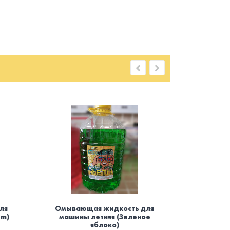
ля
Омывающая жидкость для
Осви
um)
машины летняя (Зеленое
баллоно
яблоко)
мод