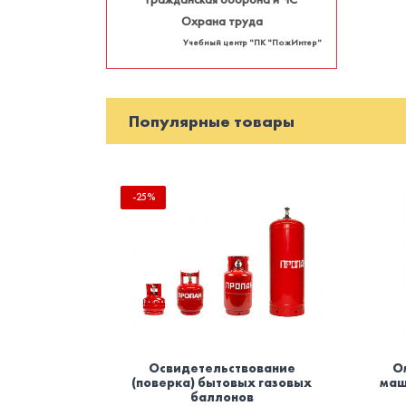
Охрана труда
Учебный центр "ПК "ПожИнтер"
Популярные товары
-25%
Освидетельствование
О
(поверка) бытовых газовых
маш
баллонов