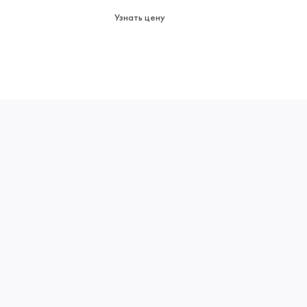
пожаро
да
Узнать цену