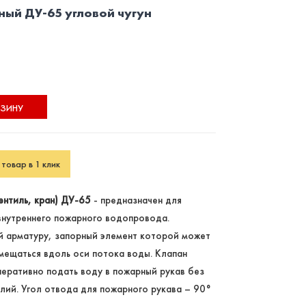
ый ДУ-65 угловой чугун
РЗИНУ
товар в 1 клик
ентиль, кран) ДУ-65
- предназначен для
внутреннего пожарного водопровода.
 арматуру, запорный элемент которой может
мещаться вдоль оси потока воды. Клапан
еративно подать воду в пожарный рукав без
лий. Угол отвода для пожарного рукава – 90°