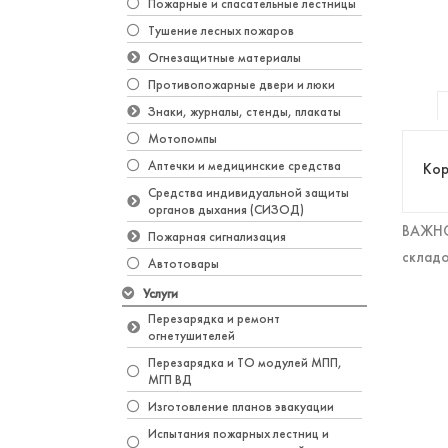
Пожарные и спасательные лестницы
Тушение лесных пожаров
Огнезащитные материалы
Противопожарные двери и люки
Знаки, журналы, стенды, плакаты
Мотопомпы
Аптечки и медицинские средства
Кор
Средства индивидуальной защиты
органов дыхания (СИЗОД)
ВАЖНО!
Пожарная сигнализация
складо
Автотовары
Услуги
Перезарядка и ремонт
огнетушителей
Перезарядка и ТО модулей МПП,
МГП ВД
Изготовление планов эвакуации
Испытания пожарных лестниц и