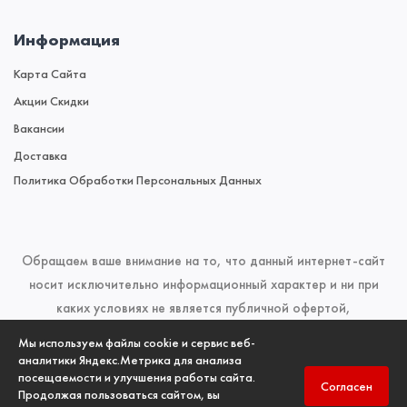
Информация
Карта Сайта
Акции Скидки
Вакансии
Доставка
Политика Обработки Персональных Данных
Обращаем ваше внимание на то, что данный интернет-сайт
носит исключительно информационный характер и ни при
каких условиях не является публичной офертой,
определяемой положениями Статьи 437 (2) Гражданского
Мы используем файлы cookie и сервис веб-
кодекса Российской Федерации. Для получения подробной
аналитики Яндекс.Метрика для анализа
посещаемости и улучшения работы сайта.
информации о наличии и стоимости указанных товаров и
Согласен
Продолжая пользоваться сайтом, вы
(или) услуг, пожалуйста, обращайтесь к менеджерам отдела