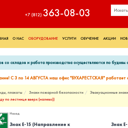
363‑08‑03
+7 (812)
ВНАЯ
О НАС
ОБОРУДОВАНИЕ
УСЛУГИ
ОБУЧЕНИЕ
АКЦИИ
НОВ
ов со складов и работа производства осуществляются по будням с
ание! С 3 по 14 АВГУСТА наш офис "БУХАРЕСТСКАЯ" работает с
нды, плакаты
Знаки пожарной безопасности
Эвакуационные знак
ду по лестнице вверх (налево))
Назад
Знак Е-15 (Направление к
Знак Е-