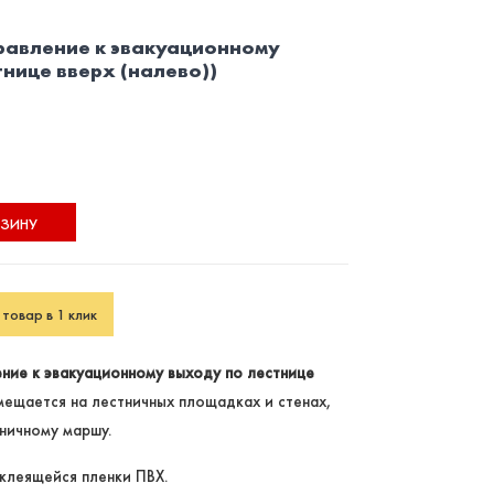
правление к эвакуационному
тнице вверх (налево))
РЗИНУ
товар в 1 клик
ение к эвакуационному выходу по лестнице
ещается на лестничных площадках и стенах,
ничному маршу.
клеящейся пленки ПВХ.