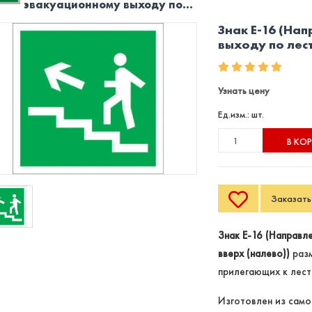
эвакуационному выходу по...
Знак Е-16 (На
выходу по лес
Узнать цену
Ед.изм.: шт.
В КО
Заказать 
Знак Е-16 (Направл
вверх (налево))
разм
прилегающих к лест
Изготовлен из само