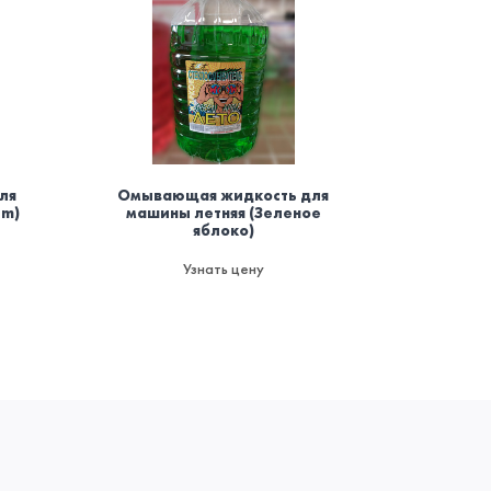
ля
Омывающая жидкость для
Осви
um)
машины летняя (Зеленое
баллоно
яблоко)
мод
пожаро
да
Узнать цену