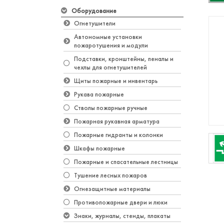
Оборудование
Огнетушители
Автономные установки
пожаротушения и модули
Подставки, кронштейны, пеналы и
чехлы для огнетушителей
Щиты пожарные и инвентарь
Рукава пожарные
Стволы пожарные ручные
Пожарная рукавная арматура
Пожарные гидранты и колонки
Шкафы пожарные
Пожарные и спасательные лестницы
Тушение лесных пожаров
Огнезащитные материалы
Противопожарные двери и люки
Знаки, журналы, стенды, плакаты