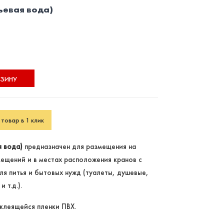
ьевая вода)
РЗИНУ
товар в 1 клик
я вода)
предназначен для размещения на
ещений и в местах расположения кранов с
ля питья и бытовых нужд (туалеты, душевые,
 т.д.).
клеящейся пленки ПВХ.