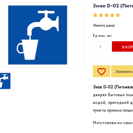
Знак D-02 (Пит
Узнать цену
Ед.изм.: шт.
В КО
Заказать 
Знак D-02 (Питьева
дверях бытовых пом
водой, пригодной д
пункты приема пищи и
Изготовлен из само