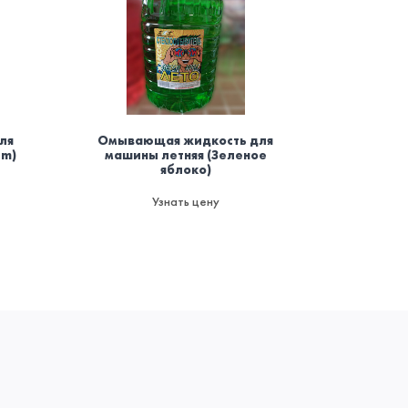
ля
Омывающая жидкость для
Осви
um)
машины летняя (Зеленое
баллоно
яблоко)
мод
пожаро
да
Узнать цену