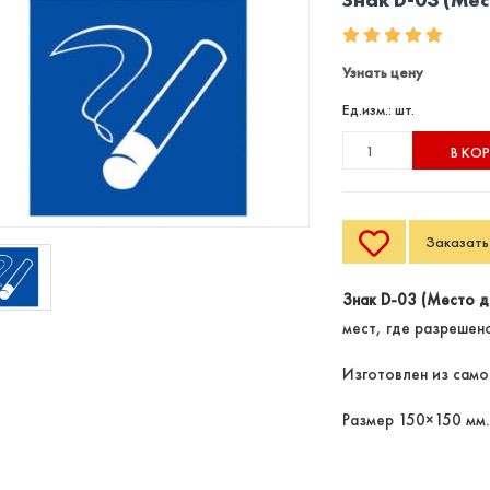
Узнать цену
Ед.изм.: шт.
В КО
Заказать 
Знак D-03 (Место д
мест, где разрешено
Изготовлен из само
Размер 150×150 мм.