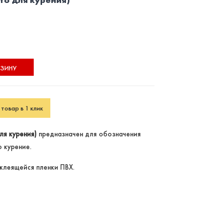
РЗИНУ
товар в 1 клик
ля курения)
предназначен для обозначения
 курение.
клеящейся пленки ПВХ.