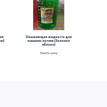
ля
Омывающая жидкость для
Осви
um)
машины летняя (Зеленое
баллоно
яблоко)
мод
пожаро
да
Узнать цену