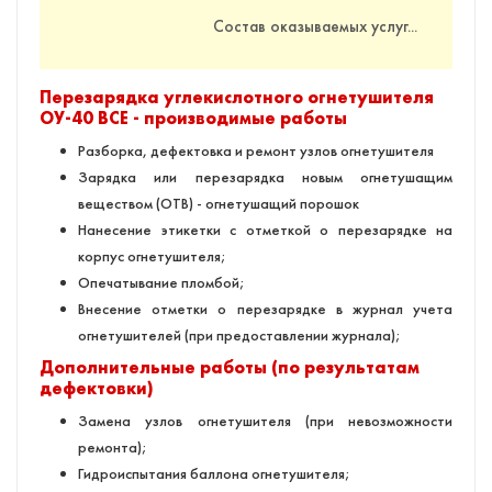
Состав оказываемых услуг...
Перезарядка углекислотного огнетушителя
ОУ-40 BCE - производимые работы
Разборка, дефектовка и ремонт узлов огнетушителя
Зарядка или перезарядка новым огнетушащим
веществом (ОТВ) - огнетушащий порошок
Нанесение этикетки с отметкой о перезарядке на
корпус огнетушителя;
Опечатывание пломбой;
Внесение отметки о перезарядке в журнал учета
огнетушителей (при предоставлении журнала);
Дополнительные работы (по результатам
дефектовки)
Замена узлов огнетушителя (при невозможности
ремонта);
Гидроиспытания баллона огнетушителя;