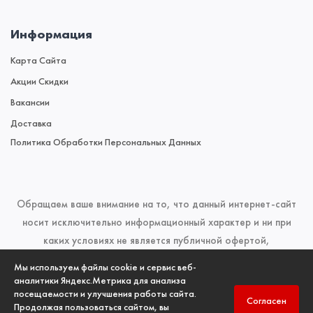
Информация
Карта Сайта
Акции Скидки
Вакансии
Доставка
Политика Обработки Персональных Данных
Обращаем ваше внимание на то, что данный интернет-сайт
носит исключительно информационный характер и ни при
каких условиях не является публичной офертой,
определяемой положениями Статьи 437 (2) Гражданского
Мы используем файлы cookie и сервис веб-
кодекса Российской Федерации. Для получения подробной
аналитики Яндекс.Метрика для анализа
посещаемости и улучшения работы сайта.
информации о наличии и стоимости указанных товаров и
Согласен
Продолжая пользоваться сайтом, вы