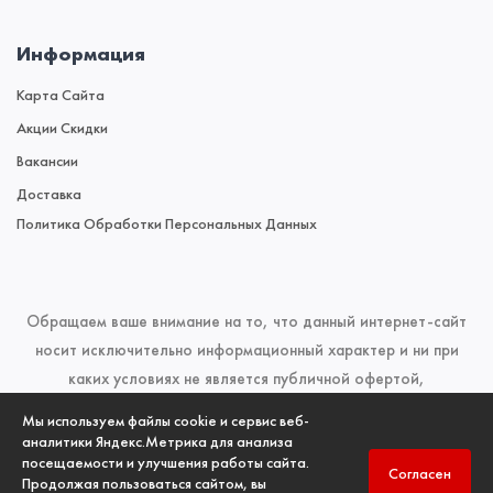
Информация
Карта Сайта
Акции Скидки
Вакансии
Доставка
Политика Обработки Персональных Данных
Обращаем ваше внимание на то, что данный интернет-сайт
носит исключительно информационный характер и ни при
каких условиях не является публичной офертой,
определяемой положениями Статьи 437 (2) Гражданского
Мы используем файлы cookie и сервис веб-
кодекса Российской Федерации. Для получения подробной
аналитики Яндекс.Метрика для анализа
посещаемости и улучшения работы сайта.
информации о наличии и стоимости указанных товаров и
Согласен
Продолжая пользоваться сайтом, вы