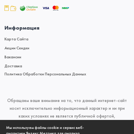
Информация
Карта Сайта
Акции Скидки
Вакансии
Доставка
Политика Обработки Персональных Данных
Обращаем ваше внимание на то, что данный интернет-сайт
носит исключительно информационный характер и ни при
каких условиях не является публичной офертой,
определяемой положениями Статьи 437 (2) Гражданского
Мы используем файлы cookie и сервис веб-
кодекса Российской Федерации. Для получения подробной
аналитики Яндекс.Метрика для анализа